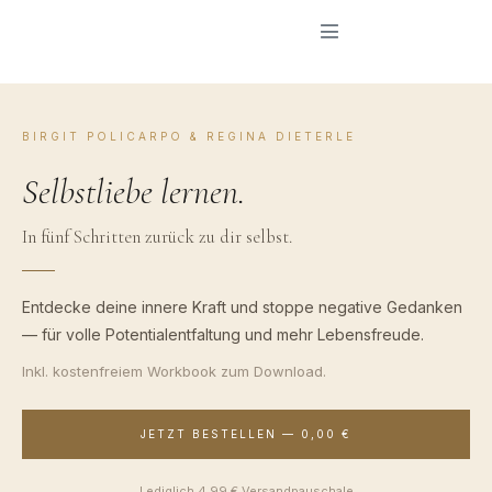
Zum
Menü-Schalter
Inhalt
springen
BIRGIT POLICARPO & REGINA DIETERLE
Selbstliebe lernen.
In fünf Schritten zurück zu dir selbst.
Entdecke deine innere Kraft und stoppe negative Gedanken
— für volle Potentialentfaltung und mehr Lebensfreude.
Inkl. kostenfreiem Workbook zum Download.
JETZT BESTELLEN — 0,00 €
Lediglich 4,99 € Versandpauschale