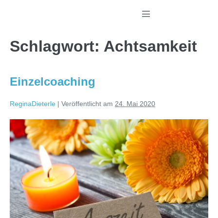
Zum
Menü-Schalter
Inhalt
springen
Schlagwort:
Achtsamkeit
Einzelcoaching
ReginaDieterle
|
Veröffentlicht am
24. Mai 2020
Einzelcoaching