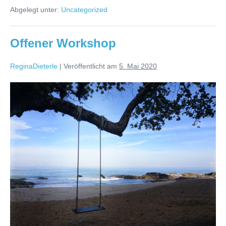
Begegnung
Abgelegt unter:
Uncategorized
Offener Workshop
ReginaDieterle
|
Veröffentlicht am
5. Mai 2020
Offener
Workshop